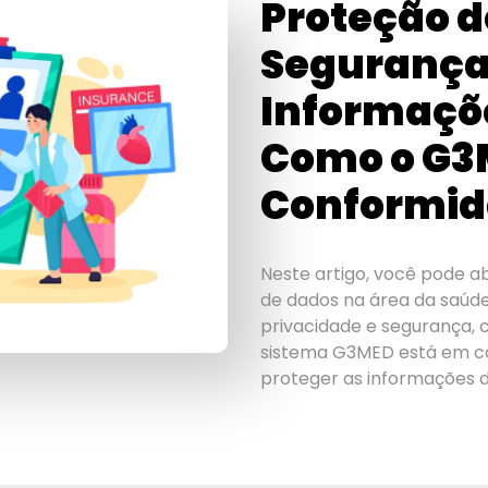
Proteção d
Segurança
Informaçõ
Como o G3
Conformi
Neste artigo, você pode a
de dados na área da saúd
privacidade e segurança, 
sistema G3MED está em c
proteger as informações d