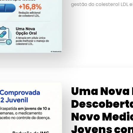
gestão do colesterol LDL
Uma Nova 
Descobert
Novo Medi
Jovens com