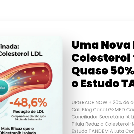
Uma Nova P
Colesterol
Quase 50%:
o Estudo 
UPGRADE NOW + 20% de de
Call Blog Canal G3MED C
Conciliador Secretária IA 
Pílula Reduz o Colesterol
Estudo TANDEM A Luta Con