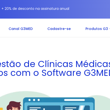
+ 20% de desconto na assinatura anual
Canal G3MED
Cadastre-se
Produtos G3
estão de Clínicas Médic
los com o Software G3ME