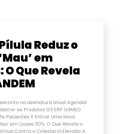
ílula Reduz o
 ‘Mau’ em
 O Que Revela
TANDEM
sconto na assinatura anual Agendar
adastre-se Produtos G3 ERP G3MED
Life Pacientes X Entrar Uma Nova
 ‘Mau’ em Quase 50%: O Que Revela o
tínua Contra o Colesterol Elevado A