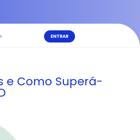
ENTRAR
as e Como Superá-
D