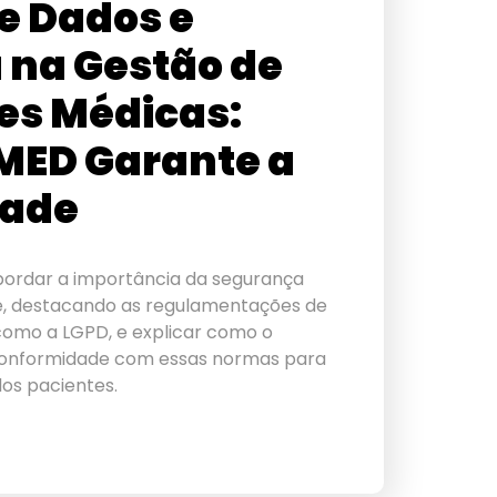
e Dados e
 na Gestão de
es Médicas:
MED Garante a
dade
bordar a importância da segurança
e, destacando as regulamentações de
como a LGPD, e explicar como o
onformidade com essas normas para
os pacientes.