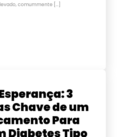
 elevado, comummente […]
Esperança: 3
as Chave de um
camento Para
 Diabetes Tipo